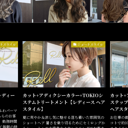
ートスタイル
ショートスタイル
レディー
カット+アディクシーカラー+TOKIOシ
カット+
ステムトリートメント【レディース ヘア
ステップ
スタイル】
ヘアス
ふわパーマ
ちらのお客
夏に爽やか＆涼し気に魅せる落ち着いた雰囲気の
お仕事の
、勤務時間
ショートヘア 暑さを乗り切るためにセミロングか
コトで約1
て毎朝の穏