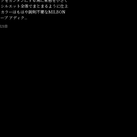
ングをカンタンにする為に束感を小さく
もシルエット全体でまとまるように仕上
カラーはもはや説明不要なMILBON
ブ アディク...
月21日