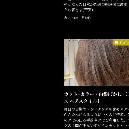
やかだった日常が怒涛の朝時間に激変
たお客さま(苦笑)...
2024年10月10日
ショ
カット+カラー・白髪ぼかし 【
ス ヘアスタイル】
毎日の白髪のメンテナンスも含めスタ
かんたんになるように…とのご依頼。
のクセの出る手前やクセを利用した、
グの手間が少ないデザインカットとハ