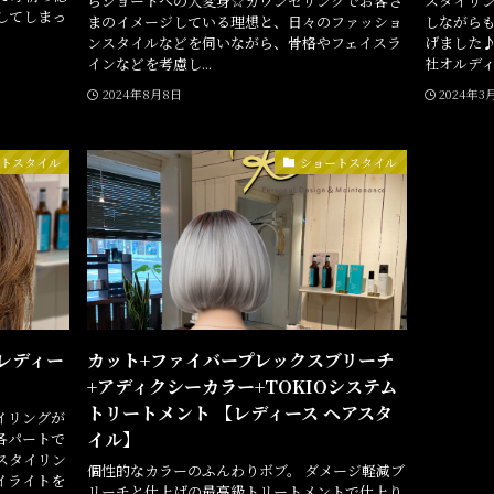
らショートへの大変身☆カウンセリングでお客さ
スタイリ
してしまっ
まのイメージしている理想と、日々のファッショ
しながら
ンスタイルなどを伺いながら、骨格やフェイスラ
げました♪
インなどを考慮し...
社オルディー
2024年8月8日
2024年3
ートスタイル
ショートスタイル
レディー
カット+ファイバープレックスブリーチ
+アディクシーカラー+TOKIOシステム
トリートメント 【レディース ヘアスタ
イリングが
イル】
各パートで
スタイリン
個性的なカラーのふんわりボブ。 ダメージ軽減ブ
イライトを
リーチと仕上げの最高級トリートメントで仕上り