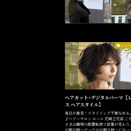
ショ
ヘアカット+デジタルパーマ【
ス ヘアスタイル】
毎日が激変！スタイリング不要なゆる
♪ヘアーサロン ロール 尼崎立花店 こ
さまは職場の配置転換で部署が変わり
が朝10時～だったのが朝８時～になっ