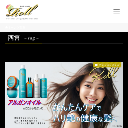
ホーム
西宮
西宮
– tag –
モロッカンオイル